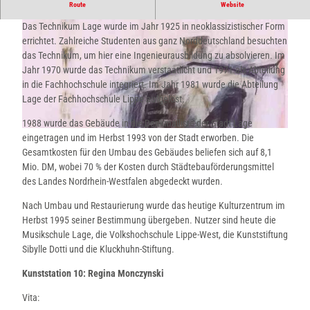
Kulturzentrum Technikum
Route
Website
Das Technikum Lage wurde im Jahr 1925 in neoklassizistischer Form
errichtet. Zahlreiche Studenten aus ganz Norddeutschland besuchten
das Technikum, um hier eine Ingenieurausbildung zu absolvieren. Im
Jahr 1970 wurde das Technikum verstaatlicht und 1971 als Abteilung
in die Fachhochschule integriert. Im Jahr 1981 wurde die Abteilung
Lage der Fachhochschule Lippe aufgelöst.
© Thevis, Thevis |
CC-BY-SA
1988 wurde das Gebäude in die Denkmalliste der Stadt Lage
© Kaup, Stadt Lage
eingetragen und im Herbst 1993 von der Stadt erworben. Die
Gesamtkosten für den Umbau des Gebäudes beliefen sich auf 8,1
Mio. DM, wobei 70 % der Kosten durch Städtebauförderungsmittel
des Landes Nordrhein-Westfalen abgedeckt wurden.
Nach Umbau und Restaurierung wurde das heutige Kulturzentrum im
Herbst 1995 seiner Bestimmung übergeben. Nutzer sind heute die
Musikschule Lage, die Volkshochschule Lippe-West, die Kunststiftung
Sibylle Dotti und die Kluckhuhn-Stiftung.
Kunststation 10: Regina Monczynski
Vita: