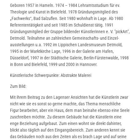
Geboren 1957 in Hameln. 1974 – 1984 Lehramtsstudium für ev.
Theologie und Kunst in Bielefeld. 1978 Gründungsmitglied des
„Fachwerks“, Bad Salzuflen. Seit 1980 wohnhaft in Lage. Ab 1980
Referententätigkeit und seit 1985 im Schuldienst tätig. 1991
Gründungsmitglied der Gruppe bildender Künstlerinnen e. V. "pickArt",
Detmold. Teilnahme an zahlreichen Gemeinschafts- und Einzel-
ausstellungen u.a. 1992 im Lippischen Landesmuseum Detmold,
1995 in der Marktkirche Lage, 1996 in der Galerie am Hafen,
Düsseldorf, 1997 in der Städtische Galerie, Berlin-Fürstenwalde, 1998
in Bonn und Bielefeld, 1999 und 2000 in Hannover.
Künstlerische Schwerpunkte: Abstrakte Malerei
Zum Bild:
Mit ihrem Beitrag zu den Lagenser Ansichten hat die Künstlerin zwar
nicht wie sie es sonst so gerne machte, das Thema menschliche
Figur bearbeitet, aber ein Haus, dem man beinahe ebenso eine Seele
zuschreiben möchte. Zu diesem Gebäude hat die Künstlerin eine
enge Beziehung aufgebaut. Zum einen wohnt sie direkt dahinter,
blickt also täglich auf den Eingangsbereich. Zum anderen kennt sie
das Gebäuden noch aus den Zeiten als es brach Lage und auf seine