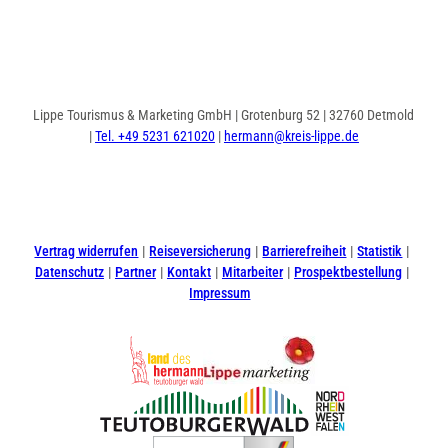
Lippe Tourismus & Marketing GmbH | Grotenburg 52 | 32760 Detmold
|
Tel. +49 5231 621020
|
hermann@kreis-lippe.de
I
F
n
a
s
c
t
e
Vertrag widerrufen
Reiseversicherung
Barrierefreiheit
Statistik
a
b
Datenschutz
Partner
Kontakt
Mitarbeiter
Prospektbestellung
g
o
Impressum
r
o
a
k
m