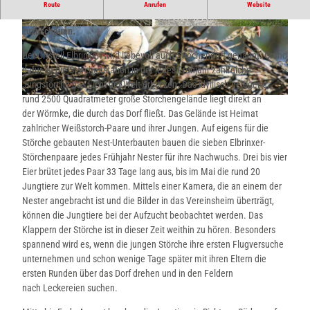
An der Storchenstation bietet sich die tolle Gelegenheit ganzjährig
Route
Anrufen
Website
Störche zu beobachten und ihnen bei der Aufzucht ihrer Jungtiere
zuzuschauen.
© Lügde Marketing e.V. |
CC-BY-SA
© Lügde Marketing e.V. |
CC-BY-SA
Der Ortsteil Elbrinxen wird liebevoll auch Strochendorf genannt. Grund
dafür ist die Storchenstation in der jedes Frühjahr zahlreiche
Jungstörche das Licht der Welt erblicken. Das idyllisch gelegene,
rund 2500 Quadratmeter große Storchengelände liegt direkt an
© Lügde Marketing e.V. |
CC-BY-SA
der Wörmke, die durch das Dorf fließt. Das Gelände ist Heimat
zahlricher Weißstorch-Paare und ihrer Jungen. Auf eigens für die
Störche gebauten Nest-Unterbauten bauen die sieben Elbrinxer-
Störchenpaare jedes Frühjahr Nester für ihre Nachwuchs. Drei bis vier
Eier brütet jedes Paar 33 Tage lang aus, bis im Mai die rund 20
Jungtiere zur Welt kommen. Mittels einer Kamera, die an einem der
Nester angebracht ist und die Bilder in das Vereinsheim überträgt,
können die Jungtiere bei der Aufzucht beobachtet werden. Das
Klappern der Störche ist in dieser Zeit weithin zu hören. Besonders
spannend wird es, wenn die jungen Störche ihre ersten Flugversuche
unternehmen und schon wenige Tage später mit ihren Eltern die
ersten Runden über das Dorf drehen und in den Feldern
nach Leckereien suchen.