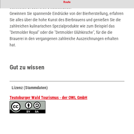
Am Rande der historischen Altstadt von Detmold steht eine der
Route
schönsten Brauereien Deutschlands.
Gewinnen Sie spannende Eindrücke von der Bierherstellung, erfahren
Sie alles über die hohe Kunst des Bierbrauens und genießen Sie die
zahlreichen kulinarischen Spezialprodukte wie zum Beispiel das
"Detmolder Royal" oder die "Detmolder Glühkirsche", für die die
Brauerei in den vergangenen zahlreiche Auszeichnungen erhalten
hat.
Gut zu wissen
Lizenz (Stammdaten)
Teutoburger Wald Tourismus - der OWL GmbH