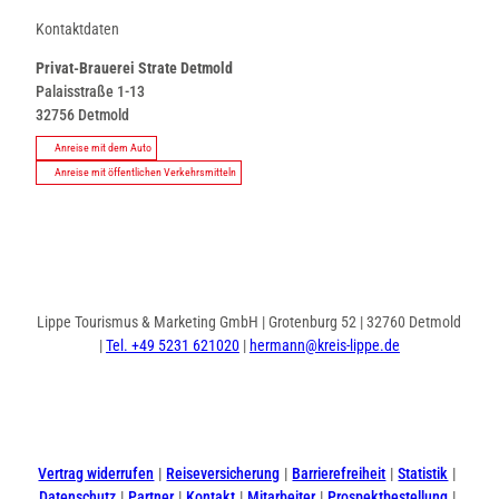
Kontaktdaten
Privat-Brauerei Strate Detmold
Palaisstraße 1-13
32756
Detmold
Anreise mit dem Auto
Anreise mit öffentlichen Verkehrsmitteln
Lippe Tourismus & Marketing GmbH | Grotenburg 52 | 32760 Detmold
|
Tel. +49 5231 621020
|
hermann@kreis-lippe.de
I
F
n
a
s
c
t
e
Vertrag widerrufen
Reiseversicherung
Barrierefreiheit
Statistik
a
b
Datenschutz
Partner
Kontakt
Mitarbeiter
Prospektbestellung