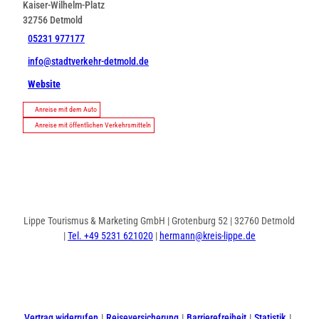
Kaiser-Wilhelm-Platz
32756
Detmold
05231 977177
info@stadtverkehr-detmold.de
Website
Anreise mit dem Auto
Anreise mit öffentlichen Verkehrsmitteln
Lippe Tourismus & Marketing GmbH | Grotenburg 52 | 32760 Detmold
|
Tel. +49 5231 621020
|
hermann@kreis-lippe.de
I
F
n
a
s
c
t
e
Vertrag widerrufen
Reiseversicherung
Barrierefreiheit
Statistik