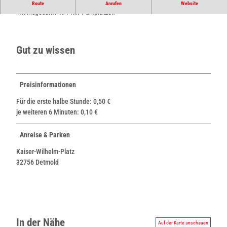
Parkplatz in der Innenstadt von Detmold am Kaiser-Wilhelm-Platz
Route
Anrufen
Website
k
mit insgesamt 49 PKW Parkplätzen
p
l
a
Gut zu wissen
t
z
Preisinformationen
Für die erste halbe Stunde: 0,50 €
je weiteren 6 Minuten: 0,10 €
Anreise & Parken
Kaiser-Wilhelm-Platz
32756 Detmold
In der Nähe
Auf der Karte anschauen