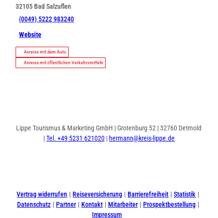
32105
Bad Salzuflen
(0049) 5222 983240
Website
Anreise mit dem Auto
Anreise mit öffentlichen Verkehrsmitteln
Lippe Tourismus & Marketing GmbH | Grotenburg 52 | 32760 Detmold
|
Tel. +49 5231 621020
|
hermann@kreis-lippe.de
I
F
n
a
s
c
t
e
Vertrag widerrufen
Reiseversicherung
Barrierefreiheit
Statistik
a
b
Datenschutz
Partner
Kontakt
Mitarbeiter
Prospektbestellung
g
o
Impressum