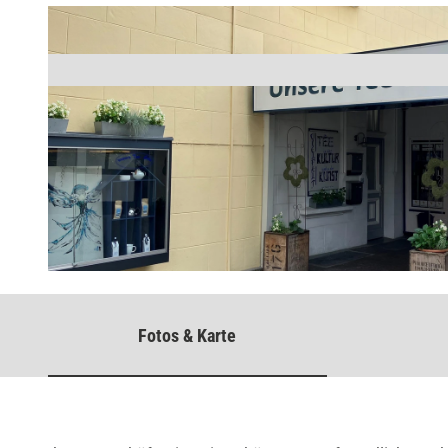
© Benita Henning |
CC-BY-SA
Fotos & Karte