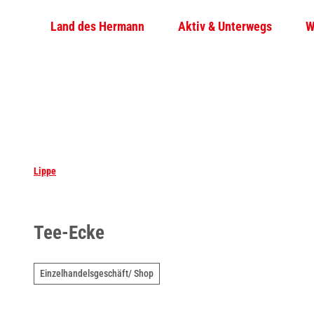
Z
Land des Hermann
Aktiv & Unterwegs
W
u
m
I
n
h
a
l
t
Lippe
Tee-Ecke
Einzelhandelsgeschäft/ Shop