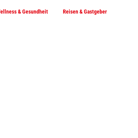
ellness & Gesundheit
Reisen & Gastgeber
T
Su
e
i
l
e
n