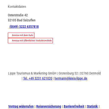
Kontaktdaten
Osterstraße 42
32105
Bad Salzuflen
(0049) 5222 6357818
Anreise mit dem Auto
Anreise mit öffentlichen Verkehrsmitteln
Lippe Tourismus & Marketing GmbH | Grotenburg 52 | 32760 Detmold
|
Tel. +49 5231 621020
|
hermann@kreis-lippe.de
I
F
n
a
s
c
t
e
Vertrag widerrufen
Reiseversicherung
Barrierefreiheit
Statistik