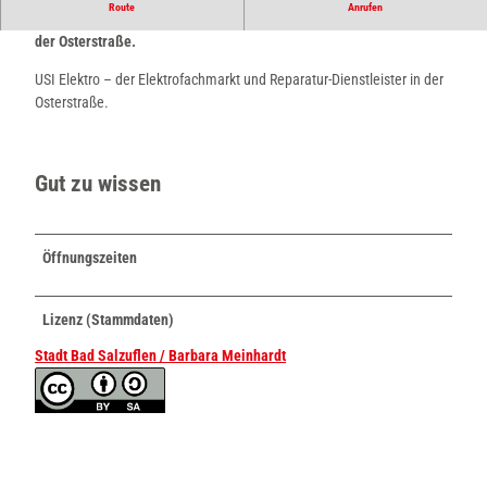
Route
Anrufen
E
USI Elektro – der Elektrofachmarkt und Reparatur-Dienstleister in
l
der Osterstraße.
e
USI Elektro – der Elektrofachmarkt und Reparatur-Dienstleister in der
k
Osterstraße.
t
r
o
_
Gut zu wissen
1
Öffnungszeiten
Lizenz (Stammdaten)
Stadt Bad Salzuflen / Barbara Meinhardt