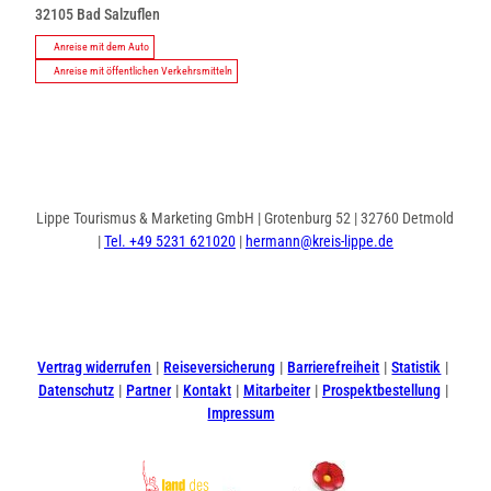
32105
Bad Salzuflen
Anreise mit dem Auto
Anreise mit öffentlichen Verkehrsmitteln
Lippe Tourismus & Marketing GmbH | Grotenburg 52 | 32760 Detmold
|
Tel. +49 5231 621020
|
hermann@kreis-lippe.de
I
F
n
a
s
c
t
e
Vertrag widerrufen
Reiseversicherung
Barrierefreiheit
Statistik
a
b
Datenschutz
Partner
Kontakt
Mitarbeiter
Prospektbestellung
g
o
Impressum
r
o
a
k
m