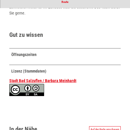
Bei Wohnen und Geschenke ist der Name Programm – hier finden Sie
Route
zahlreiche Artikel für Ihr Zuhause oder als Geschenk. Das Team berät
Sie gerne.
Gut zu wissen
Öffnungszeiten
Lizenz (Stammdaten)
Stadt Bad Salzuflen / Barbara Meinhardt
In der Nähe
Auf der Karte anschauen