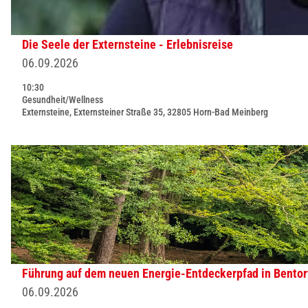
s
t
s
l
t
e
r
s
e
Die Seele der Externsteine - Erlebnisreise
E
e
e
'
06.09.2026
t
i
i
ö
a
10:30
s
t
f
Gesundheit/Wellness
p
e
e
Externsteine, Externsteiner Straße 35, 32805 Horn-Bad Meinberg
f
p
'
'
n
e
ö
D
e
D
n
f
i
n
e
w
f
e
t
a
n
S
a
n
e
e
i
d
n
e
l
e
l
s
r
Führung auf dem neuen Energie-Entdeckerpfad in Bentor
e
e
u
06.09.2026
d
i
n