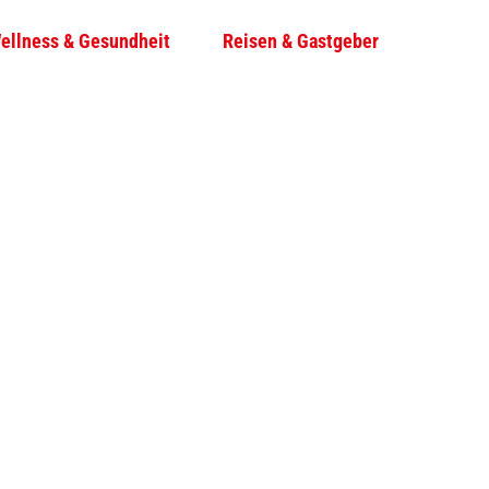
ellness & Gesundheit
Reisen & Gastgeber
T
Su
e
i
l
e
n