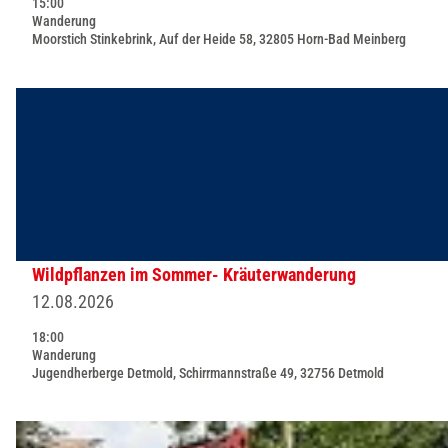
15:00
t
Wanderung
e
Moorstich Stinkebrink, Auf der Heide 58, 32805 Horn-Bad Meinberg
'
H
D
e
e
i
t
l
a
-
i
u
l
n
s
Wildpflanzen im Sommer- Kräuterwanderung
d
e
12.08.2026
K
i
ü
18:00
t
Wanderung
c
e
Jugendherberge Detmold, Schirrmannstraße 49, 32756 Detmold
h
'
e
W
D
n