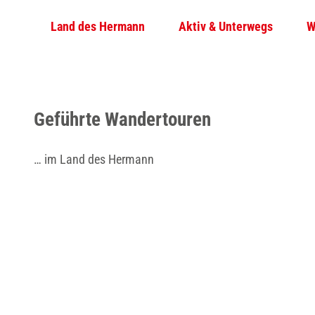
Z
© Teutoburger Wald Tourismus / D. Ketz
Land des Hermann
Aktiv & Unterwegs
W
u
m
I
n
h
Geführte Wandertouren
a
l
… im Land des Hermann
t