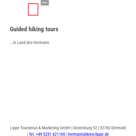
T
© Teutoburger Wald Tourismus / D. Ketz
o
S
Search
Menu
c
h
o
a
Guided hiking tours
n
r
t
e
e
… in Land des Hermann
n
t
Lippe Tourismus & Marketing GmbH | Grotenburg 52 | 32760 Detmold
|
Tel. +49 5231 621160
|
hermann@kreis-lippe.de