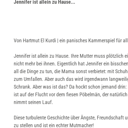
Jennifer ist allein zu Hause...
d
_
c
s
m
Von Hartmut El Kurdi | ein panisches Kammerspiel für al
_
c
Jennifer ist allein zu Hause. Ihre Mutter muss plötzlic
r
nicht mehr bei ihnen. Eigentlich hat Jennifer ein bissche
o
all die Dinge zu tun, die Mama sonst verbietet: mit Schu
p
zum Umfallen. Aber auch das wird irgendwann langweilig,
m
Schrank. Aber was ist das? Da hockt schon jemand drin: 
i
ist auf der Flucht vor dem fiesen Pöbelmän, der natürli
d
nimmt seinen Lauf.
d
l
Diese turbulente Geschichte über Ängste, Freundschaft u
e
zu stellen und ist ein echter Mutmacher!