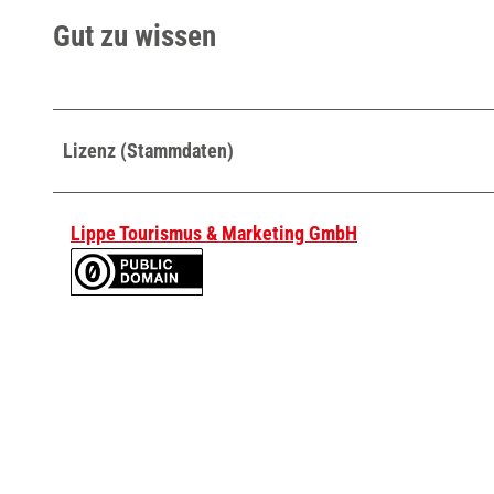
t
Gut zu wissen
z
e
k
_
Lizenz (Stammdaten)
0
5
2
Lippe Tourismus & Marketing GmbH
_
1
1
c
3
6
e
1