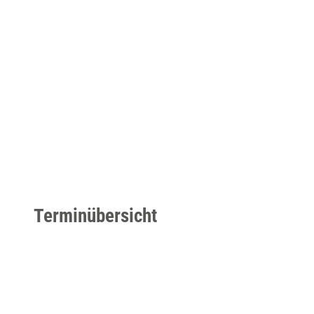
_
L
T
D
_
A
n
g
s
t
m
Terminübersicht
a
n
_
L
o
n