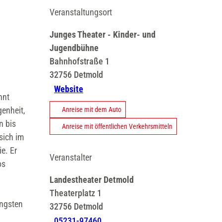
Veranstaltungsort
Junges Theater - Kinder- und
Jugendbühne
Bahnhofstraße 1
32756
Detmold
Website
hnt
genheit,
Anreise mit dem Auto
n bis
Anreise mit öffentlichen Verkehrsmitteln
sich im
e. Er
Veranstalter
os
Landestheater Detmold
Theaterplatz 1
Ängsten
32756
Detmold
05231-97460