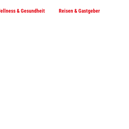
ellness & Gesundheit
Reisen & Gastgeber
T
Su
e
i
l
e
n