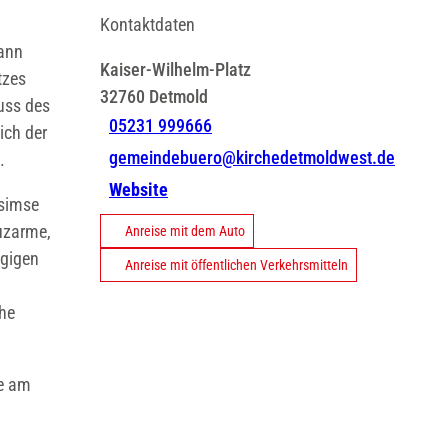
Kontaktdaten
mann
Kaiser-Wilhelm-Platz
tzes
32760
Detmold
uss des
05231 999666
ich der
gemeindebuero@kirchedetmoldwest.de
.
Website
esimse
euzarme,
Anreise mit dem Auto
ogigen
Anreise mit öffentlichen Verkehrsmitteln
che
he am