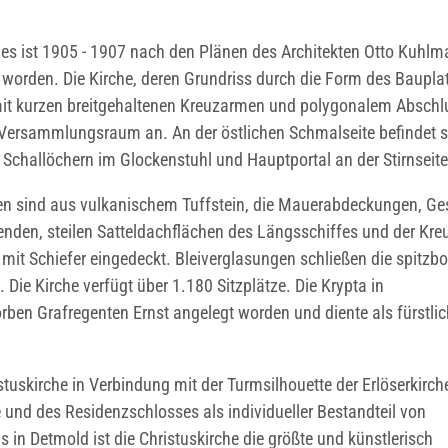
zes ist 1905 - 1907 nach den Plänen des Architekten Otto Kuhl
 worden. Die Kirche, deren Grundriss durch die Form des Baupla
it kurzen breitgehaltenen Kreuzarmen und polygonalem Abschl
n Versammlungsraum an. An der östlichen Schmalseite befindet s
Schallöchern im Glockenstuhl und Hauptportal an der Stirnseite
hen sind aus vulkanischem Tuffstein, die Mauerabdeckungen, G
zenden, steilen Satteldachflächen des Längsschiffes und der Kr
mit Schiefer eingedeckt. Bleiverglasungen schließen die spitzb
 Die Kirche verfügt über 1.180 Sitzplätze. Die Krypta in
en Grafregenten Ernst angelegt worden und diente als fürstli
istuskirche in Verbindung mit der Turmsilhouette der Erlöserkirc
e und des Residenzschlosses als individueller Bestandteil von
in Detmold ist die Christuskirche die größte und künstlerisch