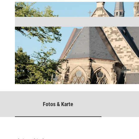
© Stadt Detmold / S. Kasulke |
CC-BY-SA
Fotos & Karte