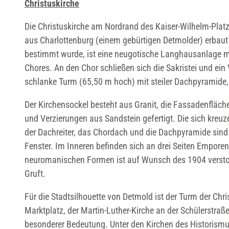
Christuskirche
Die Christuskirche am Nordrand des Kaiser-Wilhelm-Plat
aus Charlottenburg (einem gebürtigen Detmolder) erbaut
bestimmt wurde, ist eine neugotische Langhausanlage m
Chores. An den Chor schließen sich die Sakristei und ei
schlanke Turm (65,50 m hoch) mit steiler Dachpyramide, 
Der Kirchensockel besteht aus Granit, die Fassadenfläc
und Verzierungen aus Sandstein gefertigt. Die sich kreu
der Dachreiter, das Chordach und die Dachpyramide sind 
Fenster. Im Inneren befinden sich an drei Seiten Emporen.
neuromanischen Formen ist auf Wunsch des 1904 verstorb
Gruft.
Für die Stadtsilhouette von Detmold ist der Turm der Chr
Marktplatz, der Martin-Luther-Kirche an der Schülerstraß
besonderer Bedeutung. Unter den Kirchen des Historismus 