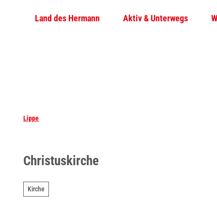
Z
Land des Hermann
Aktiv & Unterwegs
W
u
m
I
n
h
a
l
t
Lippe
Christuskirche
Kirche