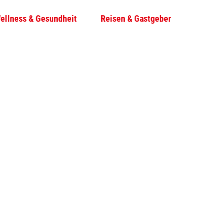
ellness & Gesundheit
Reisen & Gastgeber
T
Su
e
i
l
e
n