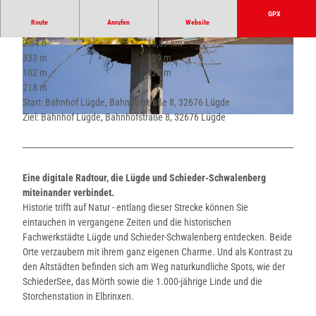
GPX
Route
Anrufen
Website
2:34 h
35,87 km
© Edelweiss Fotografie, Jessica Beuchler |
© JESSICA BEUCHLER |
CC-BY-SA
333 m
339 m
CC-BY-SA
102 m
320 m
218 m
Start: Bahnhof Lügde, Bahnhofstraße 8, 32676 Lügde
Ziel: Bahnhof Lügde, Bahnhofstraße 8, 32676 Lügde
© Lügde Marketing e.V. |
CC-BY-SA
Eine digitale Radtour, die Lügde und Schieder-Schwalenberg
miteinander verbindet.
Historie trifft auf Natur - entlang dieser Strecke können Sie
eintauchen in vergangene Zeiten und die historischen
Fachwerkstädte Lügde und Schieder-Schwalenberg entdecken. Beide
Orte verzaubern mit ihrem ganz eigenen Charme. Und als Kontrast zu
den Altstädten befinden sich am Weg naturkundliche Spots, wie der
SchiederSee, das Mörth sowie die 1.000-jährige Linde und die
Storchenstation in Elbrinxen.