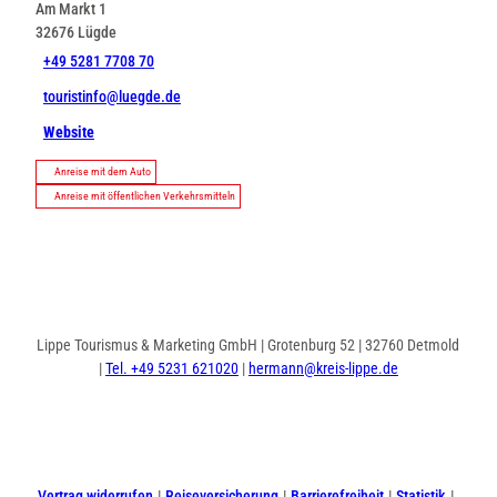
Am Markt 1
32676
Lügde
+49 5281 7708 70
touristinfo@luegde.de
Website
Anreise mit dem Auto
Anreise mit öffentlichen Verkehrsmitteln
Lippe Tourismus & Marketing GmbH | Grotenburg 52 | 32760 Detmold
|
Tel. +49 5231 621020
|
hermann@kreis-lippe.de
I
F
n
a
s
c
t
e
Vertrag widerrufen
Reiseversicherung
Barrierefreiheit
Statistik