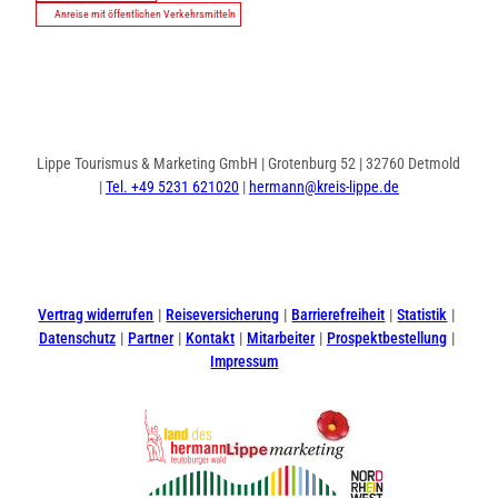
Anreise mit öffentlichen Verkehrsmitteln
Lippe Tourismus & Marketing GmbH | Grotenburg 52 | 32760 Detmold
|
Tel. +49 5231 621020
|
hermann@kreis-lippe.de
I
F
n
a
s
c
t
e
Vertrag widerrufen
Reiseversicherung
Barrierefreiheit
Statistik
a
b
Datenschutz
Partner
Kontakt
Mitarbeiter
Prospektbestellung
g
o
Impressum
r
o
a
k
m