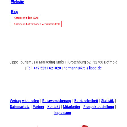
Website
Blog
Anreise mit dem Auto
Anreise mit öffentlichen Verkehrsmitteln
Lippe Tourismus & Marketing GmbH | Grotenburg 52 | 32760 Detmold
|
Tel. +49 5231 621020
|
hermann@kreis-lippe.de
I
F
n
a
s
c
t
e
Vertrag widerrufen
Reiseversicherung
Barrierefreiheit
Statistik
a
b
Datenschutz
Partner
Kontakt
Mitarbeiter
Prospektbestellung
g
o
Impressum
r
o
a
k