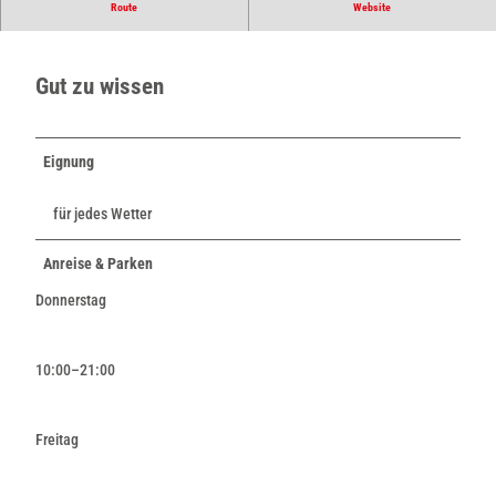
Das Gasthaus - Bürgerheim freut sich auf Ihren Besuch
Route
Website
Gut zu wissen
Eignung
für jedes Wetter
Anreise & Parken
Donnerstag
10:00–21:00
Freitag