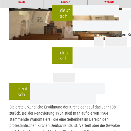
Route
Anrufen
Website
deut
E
© Lippe Tourismus & Marketing GmbH |
© Lippe Tourismus & Marketing GmbH |
sch
i
CC-BY-SA
CC-BY-SA
n
e
d
Eine der ältesten K
e
r
© Lippe Tourismus & Marketing GmbH |
CC-BY-SA
ä
deut
l
sch
t
e
s
t
e
deut
n
K
sch
i
r
Die erste urkundliche Erwähnung der Kirche geht auf das Jahr 1381
c
zurück. Bei der Renovierung 1954 stieß man auf die von 1564
h
stammende Wandmalerei, die eine Seltenheit im Bereich der
e
protestantischen Kirchen Deutschlands ist. Verteilt über die Gewölbe
n