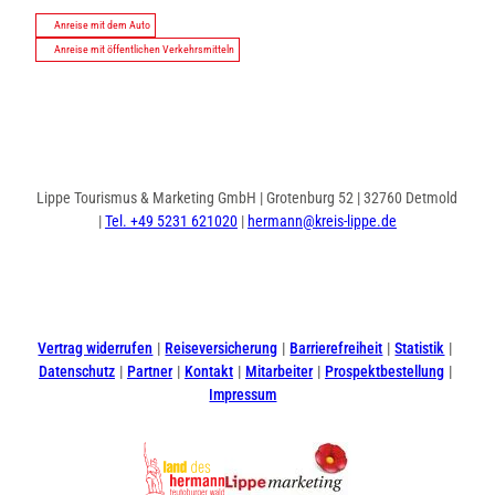
Anreise mit dem Auto
Anreise mit öffentlichen Verkehrsmitteln
Lippe Tourismus & Marketing GmbH | Grotenburg 52 | 32760 Detmold
|
Tel. +49 5231 621020
|
hermann@kreis-lippe.de
I
F
n
a
s
c
t
e
Vertrag widerrufen
Reiseversicherung
Barrierefreiheit
Statistik
a
b
Datenschutz
Partner
Kontakt
Mitarbeiter
Prospektbestellung
g
o
Impressum
r
o
a
k
m