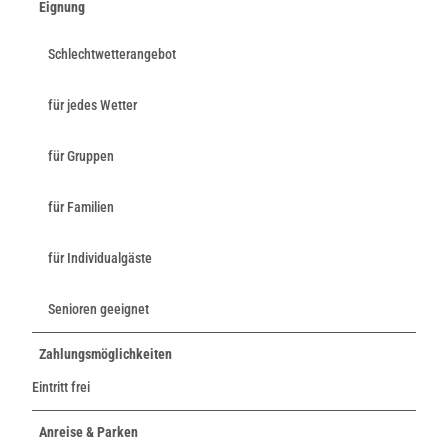
Eignung
b
o
r
Schlechtwetterangebot
n
für jedes Wetter
für Gruppen
für Familien
für Individualgäste
Senioren geeignet
Zahlungsmöglichkeiten
Eintritt frei
Anreise & Parken