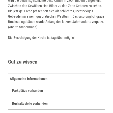
wird die Leidensgeschichte Jesu Christi in zwölf Bildern dargestellt.
N
Zwischen den Gewölben sind Bilder zu den Zehn Geboten zu sehen.
o
r
Die jetzige Kirche präsentiert sich als schlichtes, rechteckiges
d
Gebäude mir einem quadratischen Westturm. Das ursprünglich graue
l
Bruchsteingebäude wurde Anfang des letzten Jahrhunderts verputzt.
i
(Anette Stadermann)
p
p
Die Besichtigung der Kirche ist tagsüber möglich.
e
s
i
s
t
Gut zu wissen
d
i
e
v
Allgemeine Informationen
o
n
Parkplätze vorhanden
S
o
n
Bushaltestelle vorhanden
n
e