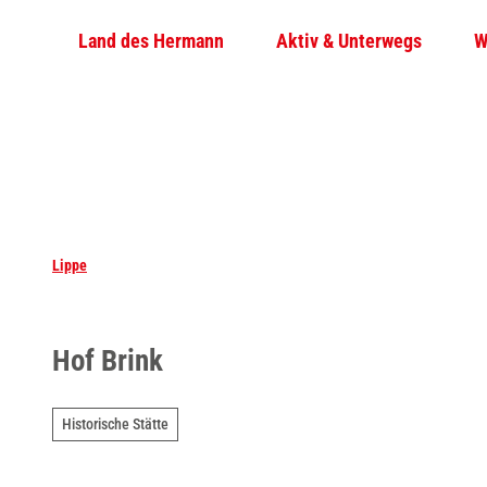
Z
Land des Hermann
Aktiv & Unterwegs
W
u
m
I
n
h
a
l
t
Lippe
Hof Brink
Historische Stätte