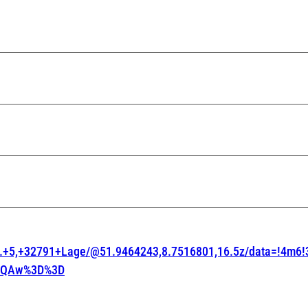
Str.+5,+32791+Lage/@51.9464243,8.7516801,16.5z/data=!4
AFQAw%3D%3D