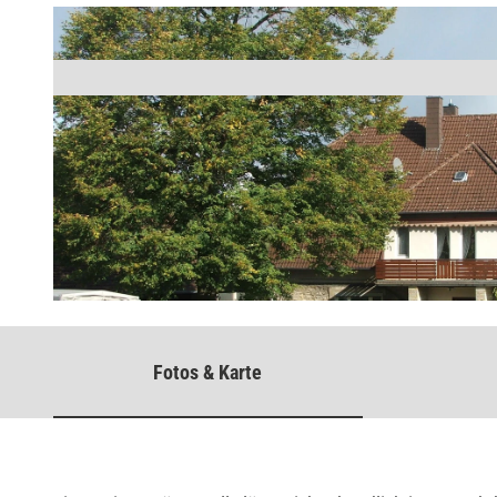
© Thevis, Thevis |
CC-BY-SA
Fotos & Karte