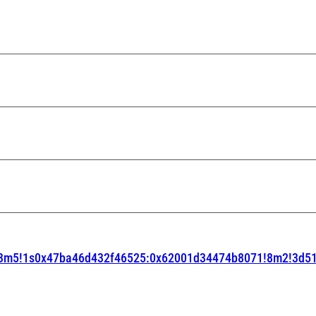
m6!3m5!1s0x47ba46d432f46525:0x62001d34474b8071!8m2!3d5