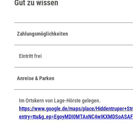
Gut zu wissen
Zahlungsmöglichkeiten
Eintritt frei
Anreise & Parken
Im Ortskern von Lage-Hörste gelegen.
https://www.google.de/maps/place/Hiddentruper+
entry=ttu&g_ep=EgoyMDI0MTAxNC4wIKXMDSoAS