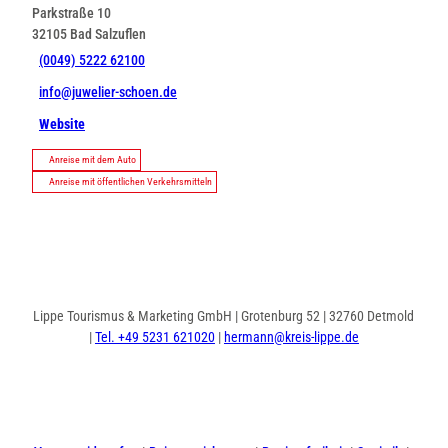
Parkstraße 10
32105
Bad Salzuflen
(0049) 5222 62100
info@juwelier-schoen.de
Website
Anreise mit dem Auto
Anreise mit öffentlichen Verkehrsmitteln
Lippe Tourismus & Marketing GmbH | Grotenburg 52 | 32760 Detmold
|
Tel. +49 5231 621020
|
hermann@kreis-lippe.de
I
F
n
a
s
c