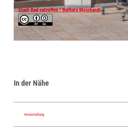
Stadt Bad salzuflen / Barbara Meinhardt
© Stadt Bad Salzuflen / Barbara Meinhardt, Oliver Siekmann |
CC-BY-NC-SA
© Stadt Bad Salzuflen / Barbara Meinhardt, Oliver Siekmann |
CC-BY-NC-SA
In der Nähe
Veranstaltung