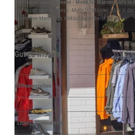
Ob Freizeit oder Business - Mode für Männer gibt's in
Ob Freizeit oder Business - Mode für Männer gibt's in d
modischen Mann. Das Verkaufsteam berät Sie gerne.
Gut zu wissen
Öffnungszeiten
Lizenz (Stammdaten)