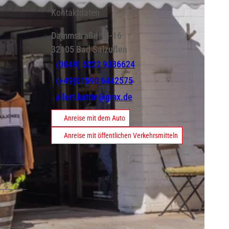
Kontaktdaten
Dammstraße 14-16
32105
Bad Salzuflen
(0049) 5222 9386624
(+49)01590 6442575
allert.katrin@gmx.de
Anreise mit dem Auto
Anreise mit öffentlichen Verkehrsmitteln