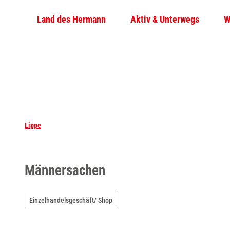
Z
Land des Hermann
Aktiv & Unterwegs
W
u
m
I
n
h
a
l
t
Lippe
Männersachen
Einzelhandelsgeschäft/ Shop