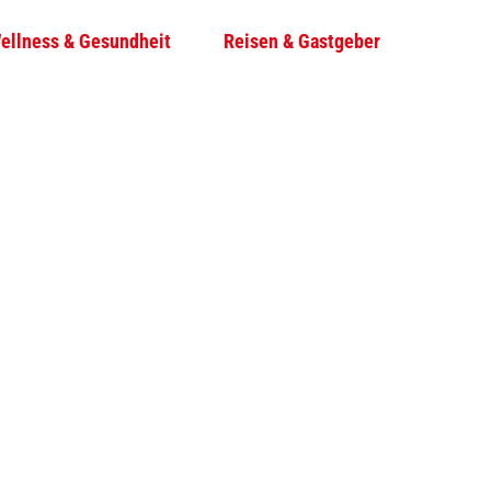
ellness & Gesundheit
Reisen & Gastgeber
T
Su
e
i
l
e
n