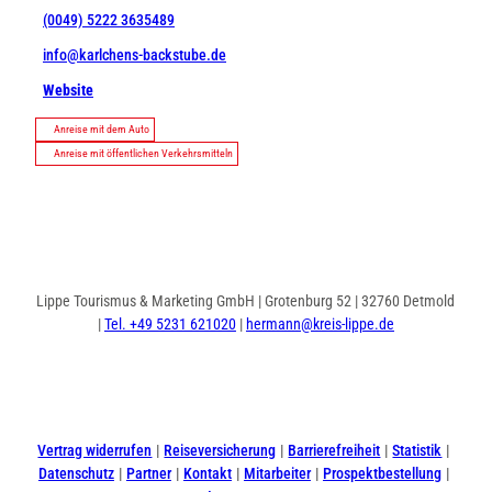
(0049) 5222 3635489
info@karlchens-backstube.de
Website
Anreise mit dem Auto
Anreise mit öffentlichen Verkehrsmitteln
Lippe Tourismus & Marketing GmbH | Grotenburg 52 | 32760 Detmold
|
Tel. +49 5231 621020
|
hermann@kreis-lippe.de
I
F
n
a
s
c
t
e
Vertrag widerrufen
Reiseversicherung
Barrierefreiheit
Statistik
a
b
Datenschutz
Partner
Kontakt
Mitarbeiter
Prospektbestellung