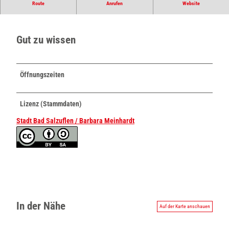
Bäckerhandwerk aus der Region mit Tradition und Frischegarantie.
Route
Anrufen
Website
Gut zu wissen
Öffnungszeiten
Lizenz (Stammdaten)
Stadt Bad Salzuflen / Barbara Meinhardt
In der Nähe
Auf der Karte anschauen