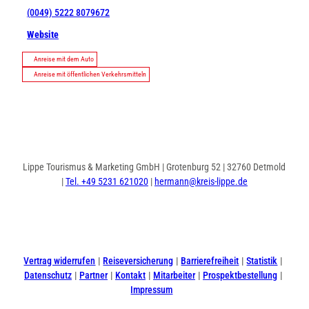
(0049) 5222 8079672
Website
Anreise mit dem Auto
Anreise mit öffentlichen Verkehrsmitteln
Lippe Tourismus & Marketing GmbH | Grotenburg 52 | 32760 Detmold
|
Tel. +49 5231 621020
|
hermann@kreis-lippe.de
I
F
n
a
s
c
t
e
Vertrag widerrufen
Reiseversicherung
Barrierefreiheit
Statistik
a
b
Datenschutz
Partner
Kontakt
Mitarbeiter
Prospektbestellung
g
o
Impressum
r
o