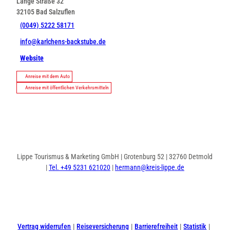
Lange Straße 32
32105
Bad Salzuflen
(0049) 5222 58171
info@karlchens-backstube.de
Website
Anreise mit dem Auto
Anreise mit öffentlichen Verkehrsmitteln
Lippe Tourismus & Marketing GmbH | Grotenburg 52 | 32760 Detmold
|
Tel. +49 5231 621020
|
hermann@kreis-lippe.de
I
F
n
a
s
c
t
e
Vertrag widerrufen
Reiseversicherung
Barrierefreiheit
Statistik