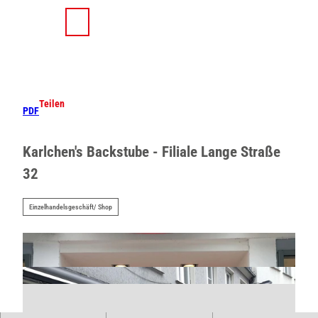
Z
u
T
Suche
Menü
m
e
I
i
n
l
h
e
a
n
Teilen
PDF
l
t
Karlchen's Backstube - Filiale Lange Straße
32
Einzelhandelsgeschäft/ Shop