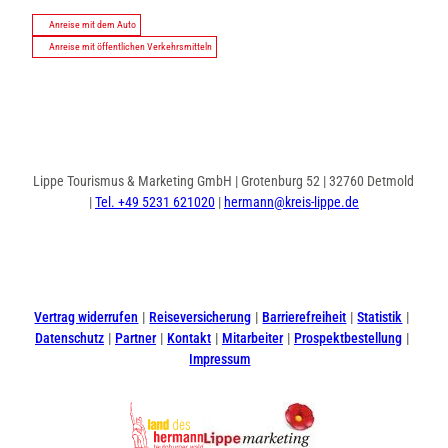
Anreise mit dem Auto
Anreise mit öffentlichen Verkehrsmitteln
Lippe Tourismus & Marketing GmbH | Grotenburg 52 | 32760 Detmold
|
Tel. +49 5231 621020
|
hermann@kreis-lippe.de
I
F
n
a
s
c
t
e
Vertrag widerrufen
Reiseversicherung
Barrierefreiheit
Statistik
a
b
Datenschutz
Partner
Kontakt
Mitarbeiter
Prospektbestellung
g
o
Impressum
r
o
a
k
m