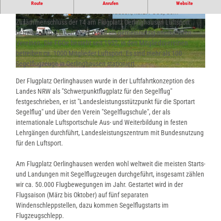
Der
Flugplatz Oerlinghausen
wird betrieben von der
Route
Anrufen
Website
Flugplatzgemeinschaft e.V. Oerlinghausen, kurz: FGOe, dem
Zusammenschluss der 14 am Flugplatz Oerlinghausen Luftsport
© Peter Müller, Stadt Oerlinghausen
© Peter Müller, Stadt Oerlinghausen
betreibenden, eingetragenen und als gemeinnützig anerkannten
Vereinen. Die FGOe besteht seit 1952, in den Mitgliedsvereinen
betreiben ca. 1000 Mitglieder Luftsport. Es sind mehr als 100
Segelflugzeuge in Oerlinghausen stationiert
© Peter Müller, Stadt Oerlinghausen |
CC-BY-SA
Der Flugplatz Oerlinghausen wurde in der Luftfahrtkonzeption des
Landes NRW als "Schwerpunktflugplatz für den Segelflug"
festgeschrieben, er ist "Landesleistungsstützpunkt für die Sportart
Segelflug" und über den Verein "Segelflugschule", der als
internationale Luftsportschule Aus- und Weiterbildung in festen
Lehrgängen durchführt, Landesleistungszentrum mit Bundesnutzung
für den Luftsport.
Am Flugplatz Oerlinghausen werden wohl weltweit die meisten Starts-
und Landungen mit Segelflugzeugen durchgeführt, insgesamt zählen
wir ca. 50.000 Flugbewegungen im Jahr. Gestartet wird in der
Flugsaison (März bis Oktober) auf fünf separaten
Windenschleppstellen, dazu kommen Segelflugstarts im
Flugzeugschlepp.