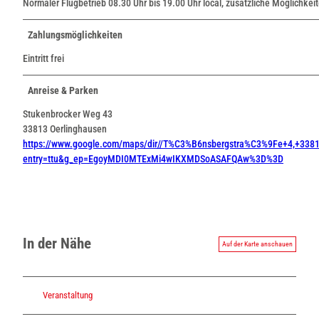
Normaler Flugbetrieb 08.30 Uhr bis 19.00 Uhr local, zusätzliche Möglichk
Zahlungsmöglichkeiten
Eintritt frei
Anreise & Parken
Stukenbrocker Weg 43
33813 Oerlinghausen
https://www.google.com/maps/dir//T%C3%B6nsbergstra%C3%9Fe+4,+33
entry=ttu&g_ep=EgoyMDI0MTExMi4wIKXMDSoASAFQAw%3D%3D
In der Nähe
Auf der Karte anschauen
Veranstaltung