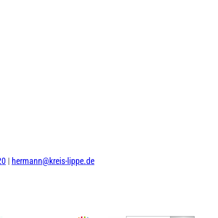
che
20
|
hermann@kreis-lippe.de