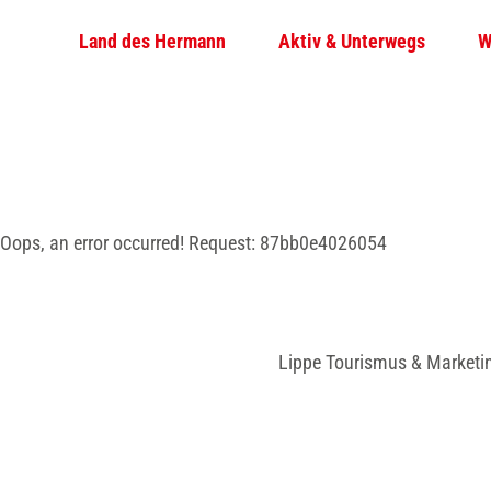
Z
Land des Hermann
Aktiv & Unterwegs
W
u
m
I
n
h
a
l
Oops, an error occurred! Request: 87bb0e4026054
t
Lippe Tourismus & Marketi