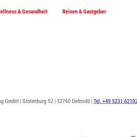
ellness & Gesundheit
Reisen & Gastgeber
T
Su
e
i
l
e
n
ng GmbH | Grotenburg 52 | 32760 Detmold |
Tel. +49 5231 6210
I
F
n
a
s
c