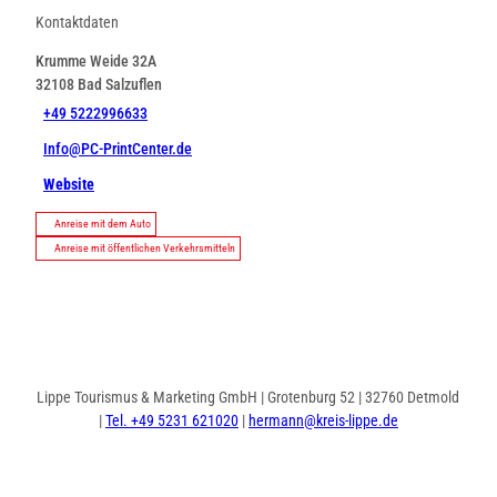
Kontaktdaten
Krumme Weide 32A
32108
Bad Salzuflen
+49 5222996633
Info@PC-PrintCenter.de
Website
Anreise mit dem Auto
Anreise mit öffentlichen Verkehrsmitteln
Lippe Tourismus & Marketing GmbH | Grotenburg 52 | 32760 Detmold
|
Tel. +49 5231 621020
|
hermann@kreis-lippe.de
I
F