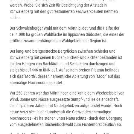
werden. Wobei Sie sich Zeit für Besichtigung der Altstadt in
Schwalenberg mit den gut restaurierten Fachwerkbauten nehmen
sollten.
Der Schwalenberger Wald mit dem Mörth bildet rund die Hälfte der
ca. 4.000 ha großen Waldfläche im lippischen Südosten, die eines der
größten zusammenhängenden Waldgebiete der Region ist.
Der lang- und breitgestreckte Bergrücken zwischen Schieder und
Schwalenberg mit seinen Buchen-, Eichen- und Fichtenbeständen ist
an den Hängen von Bachläufen und Schluchten durchzogen und
steigt bis auf 446 m üNN auf. Auf seinem breiten Plateau befindet
sich das "Mörth", dessen namentliche Ableitung von "Moor" auf das
ehemalige Hochmoor hindeutet.
Vor 250 Jahren war das Mörth noch eine kahle dem Wechselspiel von
Wind, Sonne und Nässe ausgesetzte Sumpf- und Heidelandschaft,
die in späteren Jahren mit Nadelgehölzen aufgeforstet wurde. Noch
heute setzt sich in der Landschaft die Grenze des ehemaligen
Mochmoores - 43 ha stehen unter Naturschutz - durch den Übergang
vom ausgedehneten Buchenhochwald zum Fichtenforst deutlich ab.