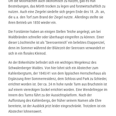
Um die Moorflächen auch ökonomisch zu nutzen, gab es früh
Bestrebungen, das Mörth trocken zu legen und forstwirtschaftlich zu
nutzen. Auch eine Ziegelei siedelte sich gegen Ende des 18. Jh. an,
die u.a. den Torf zum Brand der Ziegel nutzte. Allerdings stellte sie
ihren Betrieb um 1850 wieder ein.
Die Forstämter haben an einigen Stellen Teiche angelegt, um bei
Waldbränden schneller oder überhaupt eingreifen zu können. Einer
dieser Löschteiche ist als "Seerosenteich" ein beliebtes Etappenziel,
denn im Sommer während der Blütezeit der Seerosen verwandelt er
sich in ein florales Kleinod.
An der Birkenhütte befindet sich ein wichtiges Wegekreuz des
Schwalenberger Waldes. Von hier lohnt sich ein Abstecher zum
Kahlenbergturm, der 1840/41 von dem lippischen Herrscherhaus als
Ergänzung ihrer Sommerresidenz, dem Schloss und Park zu Schieder,
errichtet worden ist. Der ca. 24 m hohe runde Turm aus Bruchstein ist
auf einem viereckigen Sockel errichtet worden. Eine Wendeltreppe im
Innern des Turms führt zu der Aussichtsplatform. Nach der
Aufforstung des Kahlenbergs, der früher seinem Namen alle Ehre
bereitete, ist der Ausblick jetzt leider eingeschränkt. Trotzdem ist ein
Abstecher lohnenswert.