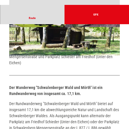
GPX
Route
5:00 h
17,05 km
© Stadt Schieder-Schwalenberg |
CC0
© Stadt Schieder-Schwalenberg |
CC0
403 m
411 m
171 m
444 m
273 m
Start: Park- und Busparkplatz Schwalenberg an der L 827/ L 886,
Mengersenstraße und Parkplatz Schieder am Friedhof (Unter den
©
CC0
Eichen)
Der Wanderweg "Schwalenberger Wald und Mörth" ist ein
Rundwanderweg von insgesamt ca. 17,1 km.
Der Rundwanderweg "Schwalenberger Wald und Mörth" bietet auf
insgesamt 17,1 km die abwechlungsreiche Natur und Landschaft des
Schwalenberger Waldes. Als Ausgangspunkt kann alternativ der
Parkplatz am Friedhof Schieder (Unter den Eichen) oder der Parkplatz
in Schwalenberg Mengersenstraße an der L 827 / L 886 gewählt