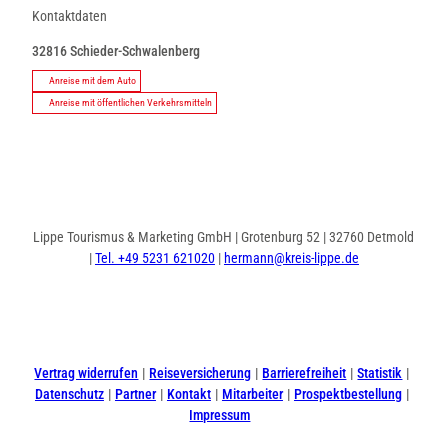
Kontaktdaten
32816
Schieder-Schwalenberg
Anreise mit dem Auto
Anreise mit öffentlichen Verkehrsmitteln
Lippe Tourismus & Marketing GmbH | Grotenburg 52 | 32760 Detmold
|
Tel. +49 5231 621020
|
hermann@kreis-lippe.de
I
F
n
a
s
c
t
e
Vertrag widerrufen
Reiseversicherung
Barrierefreiheit
Statistik
a
b
Datenschutz
Partner
Kontakt
Mitarbeiter
Prospektbestellung
g
o
Impressum
r
o