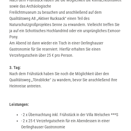
S
sowie das Archäologische
e
Freilichtmuseum zu besuchen und anschließend auf dem
n
Qualitätsweg A8 „Aktiver Rucksack“ einen Teil des
n
Naturschutzgroßprojektes Senne zu erwandern. Vielleicht treffen Sie
e
ja auf ein Schottisches Hochlandrind oder ein ursprüngliches Exmoor-
.
Pony.
j
Am Abend ist dann wieder ein Tisch in einer Oerlinghauser
p
Gastronomie für Sie reserviert. Hierfür erhalten Sie einen
g
Verzehrgutschein über 25 € pro Person.
3. Tag:
Nach dem Frühstück haben Sie noch die Möglichkeit über den
Qualitätsweg „Tönsblicke“ zu wandern, bevor Sie anschließend Ihre
Heimreise antreten.
Leistungen:
- 2 x Übernachtung inkl. Frühstück in der Villa Welschen ***S
- 2 x 25 € Verzehrgutschein für ein Abendessen in einer
Oerlinghauser Gastronomie