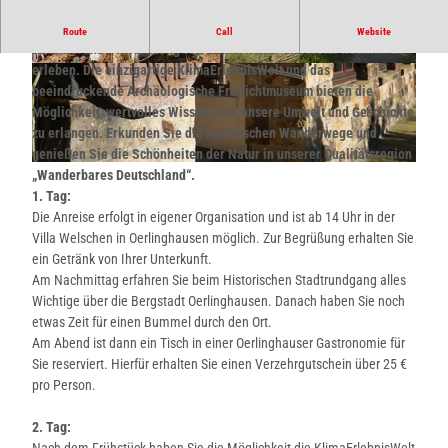
Erleben Sie ein Wochenende in Oerlinghausen , um die
Route
Call
Website
faszinierende Verbindung von Klima, Kultur und Natur hautnah zu
erleben. Die einzigartige KlimaErlebnisWelt und das
O
©
CC-BY-SA
beeindruckende Archäologische Freilichtmuseum bieten die
e
Möglichkeit, wertvolles Wissen über unsere Umwelt und Geschichte
r
zu erlangen. Erkunden Sie die malerischen Wanderwege und
l
genießen Sie die Schönheiten der Natur in unserer Qualitätsregion
i
© Copyyright Grzegorz Litynski |
CC-BY-NC-SA
„Wanderbares Deutschland“.
n
1. Tag:
g
Die Anreise erfolgt in eigener Organisation und ist ab 14 Uhr in der
h
Villa Welschen in Oerlinghausen möglich. Zur Begrüßung erhalten Sie
a
ein Getränk von Ihrer Unterkunft.
u
Am Nachmittag erfahren Sie beim Historischen Stadtrundgang alles
s
Wichtige über die Bergstadt Oerlinghausen. Danach haben Sie noch
e
etwas Zeit für einen Bummel durch den Ort.
n
Am Abend ist dann ein Tisch in einer Oerlinghauser Gastronomie für
/
Sie reserviert. Hierfür erhalten Sie einen Verzehrgutschein über 25 €
N
pro Person.
S
G
2. Tag:
P
Nach dem Frühstück haben Sie die Möglichkeit die KlimaErlebnisWelt