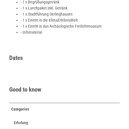
- 1 x Begrüßungsgetränk
- 1 x Lunchpaket inkl. Getränk
- 1 x Stadtführung Oerlinghausen
- 1 x Eintritt in die KlimaErlebnisWelt
- 1 x Eintritt in das Archäologische Freilichtmuseum
- Infomaterial
Dates
Good to know
Categories
Erholung