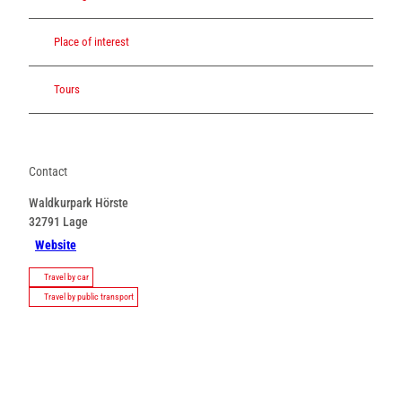
Place of interest
Tours
Contact
Waldkurpark Hörste
32791
Lage
Website
Travel by car
Travel by public transport