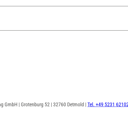
ng GmbH | Grotenburg 52 | 32760 Detmold |
Tel. +49 5231 6210
I
F