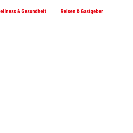
ellness & Gesundheit
Reisen & Gastgeber
T
Su
e
i
l
e
n