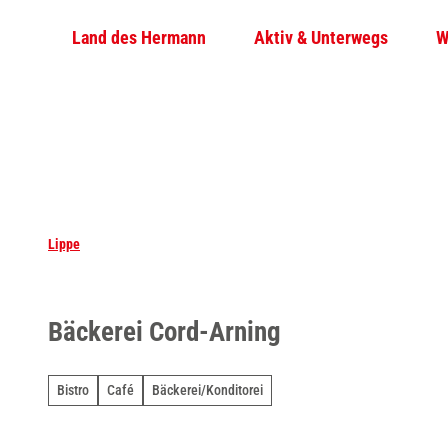
Z
Land des Hermann
Aktiv & Unterwegs
W
u
m
I
n
h
a
l
t
Lippe
Bäckerei Cord-Arning
Bistro
Café
Bäckerei/Konditorei