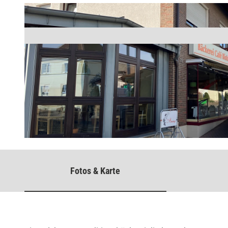
© Benita Henning |
CC-BY-SA
Fotos & Karte