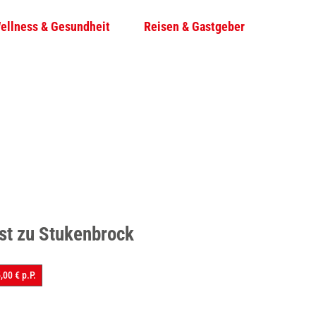
ellness & Gesundheit
Reisen & Gastgeber
T
Su
e
i
l
e
n
st zu Stukenbrock
,00 € p.P.