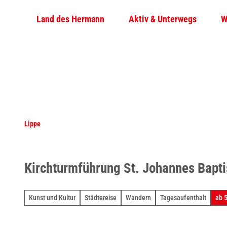
Z
Land des Hermann
Aktiv & Unterwegs
W
u
m
I
n
h
a
l
t
Lippe
Kirchturmführung St. Johannes Bapti
Kunst und Kultur
Städtereise
Wandern
Tagesaufenthalt
ab 5