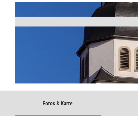
©
CC-BY-NC-ND
Fotos & Karte