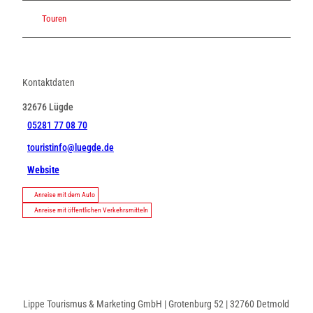
Touren
Kontaktdaten
32676
Lügde
05281 77 08 70
touristinfo@luegde.de
Website
Anreise mit dem Auto
Anreise mit öffentlichen Verkehrsmitteln
Lippe Tourismus & Marketing GmbH | Grotenburg 52 | 32760 Detmold