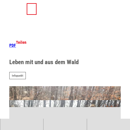
Z
u
T
Suche
Menü
m
e
I
i
n
l
h
e
a
n
Teilen
PDF
l
t
Leben mit und aus dem Wald
Infopunkt