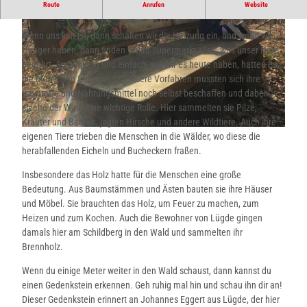
Route
Anrufen
Website
Erlebnisstation auf dem
Naturerlebnispfad am Lügder Schildberg
Wenn uns kalt ist, dann schalten wir die Heizung ein, und wenn wir
Hunger haben, dann finden wir im Supermarkt alles, was unser Herz
begehrt. So bequem und einfach, wie wir es heute haben, hatten es
die Menschen früher nicht. Unsere Vorfahren mussten sich ihre
Baustoffe und Nahrungsmittel noch selbst beschaffen und dabei
© Lügde Marketing e.V. |
CC-BY-SA
spielte der Wald eine wichtige Rolle. Hier sammelten sie Pilze,
Kräuter und Beeren, jagten Hirsche und andere Wildtiere. Auch ihre
© Lügde Marketing e.V. |
CC-BY-SA
eigenen Tiere trieben die Menschen in die Wälder, wo diese die
herabfallenden Eicheln und Bucheckern fraßen.
Insbesondere das Holz hatte für die Menschen eine große
Bedeutung. Aus Baumstämmen und Ästen bauten sie ihre Häuser
und Möbel. Sie brauchten das Holz, um Feuer zu machen, zum
Heizen und zum Kochen. Auch die Bewohner von Lügde gingen
damals hier am Schildberg in den Wald und sammelten ihr
Brennholz.
Wenn du einige Meter weiter in den Wald schaust, dann kannst du
einen Gedenkstein erkennen. Geh ruhig mal hin und schau ihn dir an!
Dieser Gedenkstein erinnert an Johannes Eggert aus Lügde, der hier