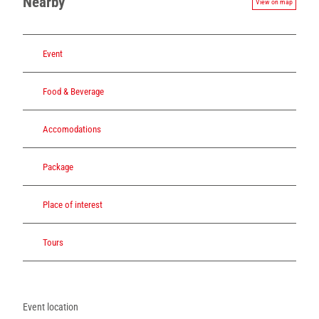
Nearby
View on map
_
D
a
n
Event
a
k
Food & Beverage
i
l
_
Accomodations
_
A
Package
E
t
h
Place of interest
i
o
Tours
p
i
e
n
_
Event location