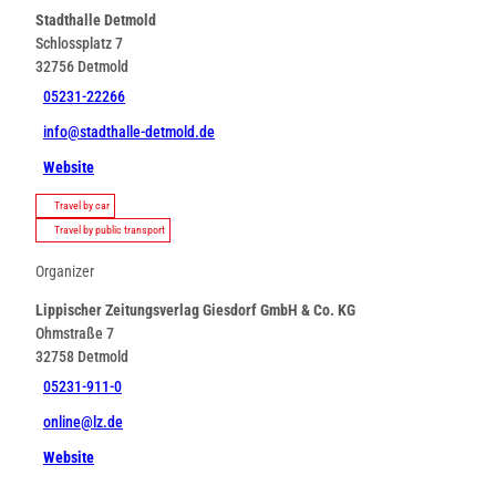
8
Stadthalle Detmold
2
Schlossplatz 7
7
32756
Detmold
f
3
05231-22266
8
info@stadthalle-detmold.de
a
4
Website
e
Travel by car
5
Travel by public transport
.
j
Organizer
p
g
Lippischer Zeitungsverlag Giesdorf GmbH & Co. KG
Ohmstraße 7
32758
Detmold
05231-911-0
online@lz.de
Website