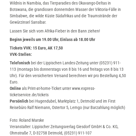
l
Wildnis in Namibia, das Tierparadies des Okavango-Deltas in
e
Botswana, die grandiosen donnernden Wasser der Viktoria-Fälle in
_
Simbabwe, die wilde Küste Südafrikas und die Traumstrände der
P
Gewürzinsel Sansibar.
r
Lassen Sie sich vom Afrika-Fieber in den Bann ziehen!
e
s
Beginn jeweils um 19.00 Uhr, Einlass ab 18.00 Uhr
s
Tickets VVK: 15 Euro, AK 17,50
e
VVK-Stellen:
b
Telefonisch
bei der Lippischen Landes-Zeitung unter (05231) 911-
i
113 (montags bis donnerstags von 8 bis 16 und freitags von 8 bis 13
l
Uhr). Für den versicherten Versand berechnen wir pro Bestellung 4,50
d
Euro.
_
Online
als Print-at-home-Ticket unter www.express-
A
ticketservice.de/tickets
f
Persönlich
bei Hugendubel, Marktplatz 1, Detmold und im First
r
Reisebüro Ralf Niemann, Ostertor 5, Lemgo (nur Barzahlung möglich)
i
k
Foto: Roland Marske
a
Veranstalter: Lippischer Zeitungsverlag Giesdorf GmbH & Co. KG,
_
Ohmstraße 7, D-32758 Detmold, (05231) 911-107
H