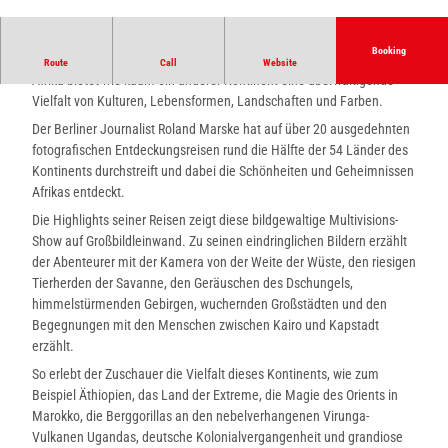
s
e
l
Booking
Afrika Highlights
Route
Call
Website
e
Afrika bietet wie kaum ein anderer Kontinent eine überwältigende
c
Vielfalt von Kulturen, Lebensformen, Landschaften und Farben.
t
Der Berliner Journalist Roland Marske hat auf über 20 ausgedehnten
e
fotografischen Entdeckungsreisen rund die Hälfte der 54 Länder des
d
Kontinents durchstreift und dabei die Schönheiten und Geheimnissen
_
Afrikas entdeckt.
c
s
Die Highlights seiner Reisen zeigt diese bildgewaltige Multivisions-
m
Show auf Großbildleinwand. Zu seinen eindringlichen Bildern erzählt
_
der Abenteurer mit der Kamera von der Weite der Wüste, den riesigen
c
Tierherden der Savanne, den Geräuschen des Dschungels,
r
himmelstürmenden Gebirgen, wuchernden Großstädten und den
o
Begegnungen mit den Menschen zwischen Kairo und Kapstadt
p
erzählt.
m
So erlebt der Zuschauer die Vielfalt dieses Kontinents, wie zum
i
Beispiel Äthiopien, das Land der Extreme, die Magie des Orients in
d
Marokko, die Berggorillas an den nebelverhangenen Virunga-
d
Vulkanen Ugandas, deutsche Kolonialvergangenheit und grandiose