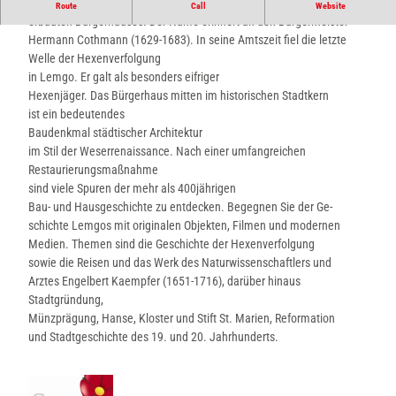
„Hexenbürgermeisterhaus“ – so lautet der Beiname des 1568-71
Route
Call
Website
erbauten Bürgerhauses. Der Name erinnert an den Bürgermeister
Hermann Cothmann (1629-1683). In seine Amtszeit fiel die letzte
Welle der Hexenverfolgung
in Lemgo. Er galt als besonders eifriger
Hexenjäger. Das Bürgerhaus mitten im historischen Stadtkern
ist ein bedeutendes
Baudenkmal städtischer Architektur
im Stil der Weserrenaissance. Nach einer umfangreichen
Restaurierungsmaßnahme
sind viele Spuren der mehr als 400jährigen
Bau- und Hausgeschichte zu entdecken. Begegnen Sie der Ge-
schichte Lemgos mit originalen Objekten, Filmen und modernen
Medien. Themen sind die Geschichte der Hexenverfolgung
sowie die Reisen und das Werk des Naturwissenschaftlers und
Arztes Engelbert Kaempfer (1651-1716), darüber hinaus
Stadtgründung,
Münzprägung, Hanse, Kloster und Stift St. Marien, Reformation
und Stadtgeschichte des 19. und 20. Jahrhunderts.