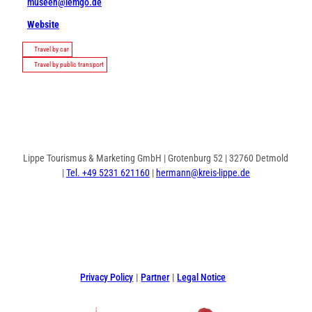
museen@lemgo.de
Website
Travel by car
Travel by public transport
Lippe Tourismus & Marketing GmbH | Grotenburg 52 | 32760 Detmold
|
Tel. +49 5231 621160
|
hermann@kreis-lippe.de
F
P
I
a
i
n
c
n
s
e
t
t
Privacy Policy
Partner
Legal Notice
b
e
a
o
r
g
o
e
r
k
s
a