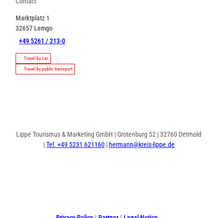
Contact
Marktplatz 1
32657
Lemgo
+49 5261 / 213-0
Travel by car
Travel by public transport
Lippe Tourismus & Marketing GmbH | Grotenburg 52 | 32760 Detmold
|
Tel. +49 5231 621160
|
hermann@kreis-lippe.de
F
P
I
a
i
n
c
n
s
e
t
t
Privacy Policy
Partner
Legal Notice