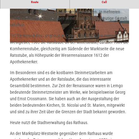
Route
Call
Mit gutem Grund ist das Rathaus als Kunstwerk von europäischem
Rang in die UNESCO-Liste 1 aufgenommen worden. In mehreren
Jahrhunderten (ab 1325) haben seine Fassaden ihre heutige Gestalt
erhalten.
1325 entstand das Langhaus im Osten, 1480-1490 der mittlere
Westgiebel, 1565 die Ratslaube an der Mittelstraße, darüber 1589 die
© Lemgo Marketing e.V.
Kornherrenstube, gleichzeitig am Südende der Marktseite die neue
Ratsstube, als Höhepunkt der Weserrenaissance 1612 der
Apothekenerker.
Im Besonderen sind es die kostbaren Steinmetzarbeiten am
Apothekenerker und an der Ratslaube, die das interessante
Gesamtbild bestimmen. Zur Zeit der Renaissance waren in Lemgo
bedeutende Steinmetzmeister am Werke, wie beispielsweise Georg
und Ernst Crossmann. Sie haben auch an der Ausgestaltung der
beiden bedeutenden Kirchen, St. Nicolai und St. Marien, mitgewirkt
und sind zu ihrer Zeit über die Grenzen der Stadt bekannt geworden.
Heute nutzt die Stadtverwaltung das Rathaus.
An der Marktplatz-Westseite gegenüber dem Rathaus wurde