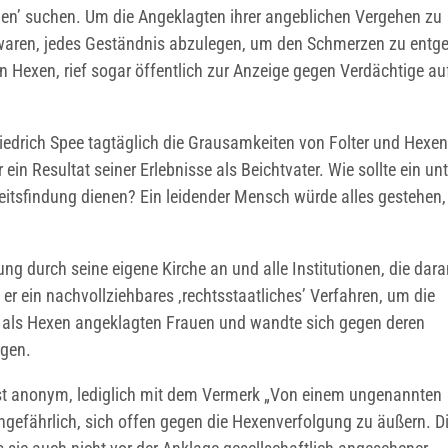
gen’ suchen. Um die Angeklagten ihrer angeblichen Vergehen zu
eit waren, jedes Geständnis abzulegen, um den Schmerzen zu entg
n Hexen, rief sogar öffentlich zur Anzeige gegen Verdächtige au
iedrich Spee tagtäglich die Grausamkeiten von Folter und Hexe
r ein Resultat seiner Erlebnisse als Beichtvater. Wie sollte ein unt
tsfindung dienen? Ein leidender Mensch würde alles gestehen
ung durch seine eigene Kirche an und alle Institutionen, die dar
er ein nachvollziehbares ‚rechtsstaatliches’ Verfahren, um die
er als Hexen angeklagten Frauen und wandte sich gegen deren
agen.
chst anonym, lediglich mit dem Vermerk „Von einem ungenannten
ngefährlich, sich offen gegen die Hexenverfolgung zu äußern. D