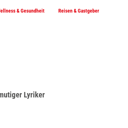
ellness & Gesundheit
Reisen & Gastgeber
T
Su
e
i
l
e
n
mutiger Lyriker