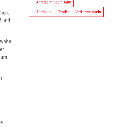
Anreise mit dem Auto
ehen.
Anreise mit öffentlichen Verkehrsmitteln
f und
nwahn.
er
, um
an
ie