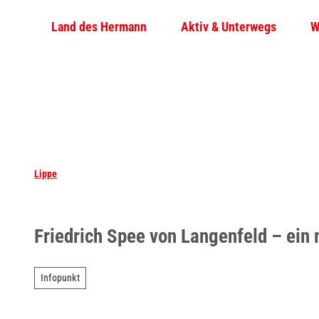
Z
Land des Hermann
Aktiv & Unterwegs
W
u
m
I
n
h
a
l
t
Lippe
Friedrich Spee von Langenfeld – ein 
Infopunkt