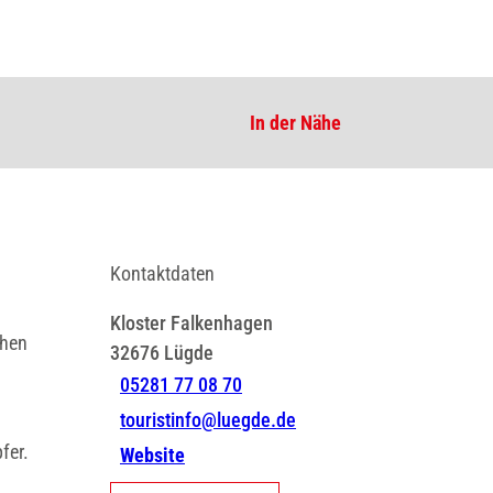
In der Nähe
Kontaktdaten
Kloster Falkenhagen
chen
32676
Lügde
05281 77 08 70
touristinfo@luegde.de
fer.
Website