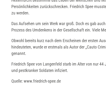
Hexenfurcht bestimmte das Leben der Menschen und lies 
Persönlichkeiten zurückschrecken. Friedrich Spee musste
zu werden.
Das Aufsehen um sein Werk war groß. Doch es gab auch vie
Prozess des Umdenkens in der Gesellschaft ein. Viele M
Obwohl bereits kurz nach dem Erscheinen der ersten Aus
hindeuteten, wurde er erstmals als Autor der „Cauto Crim
genannt.
Friedrich Spee von Langenfeld starb im Alter von nur 44 J
und pestkranker Soldaten infiziert.
Quelle: www.friedrich-spee.de