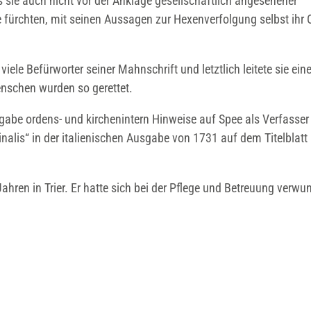
sie auch nicht vor der Anklage gesellschaftlich angesehener
 fürchten, mit seinen Aussagen zur Hexenverfolgung selbst ihr 
le Befürworter seiner Mahnschrift und letztlich leitete sie ein
enschen wurden so gerettet.
gabe ordens- und kirchenintern Hinweise auf Spee als Verfasser
inalis“ in der italienischen Ausgabe von 1731 auf dem Titelblatt
ahren in Trier. Er hatte sich bei der Pflege und Betreuung verwu