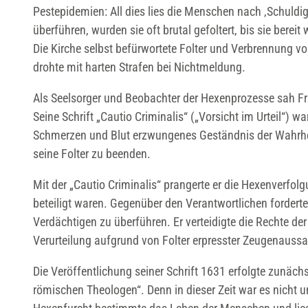
Pestepidemien: All dies lies die Menschen nach ‚Schuldi
überführen, wurden sie oft brutal gefoltert, bis sie ber
Die Kirche selbst befürwortete Folter und Verbrennung vo
drohte mit harten Strafen bei Nichtmeldung.
Als Seelsorger und Beobachter der Hexenprozesse sah Fr
Seine Schrift „Cautio Criminalis“ („Vorsicht im Urteil“) wa
Schmerzen und Blut erzwungenes Geständnis der Wahrhei
seine Folter zu beenden.
Mit der „Cautio Criminalis“ prangerte er die Hexenverfolg
beteiligt waren. Gegenüber den Verantwortlichen forderte 
Verdächtigen zu überführen. Er verteidigte die Rechte d
Verurteilung aufgrund von Folter erpresster Zeugenauss
Die Veröffentlichung seiner Schrift 1631 erfolgte zunä
römischen Theologen“. Denn in dieser Zeit war es nicht u