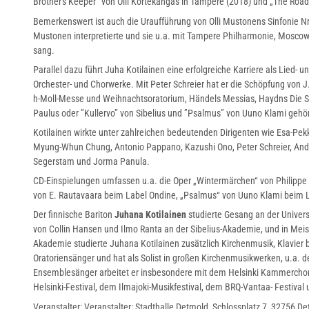
Brother's Keeper“ von Olli Kortekangas in Tampere (2018) und „The Road t
o
Bemerkenswert ist auch die Uraufführung von Olli Mustonens Sinfonie Nr. 
m
Mustonen interpretierte und sie u.a. mit Tampere Philharmonie, Moscow
o
sang.
n
Parallel dazu führt Juha Kotilainen eine erfolgreiche Karriere als Lied-
t
Orchester- und Chorwerke. Mit Peter Schreier hat er die Schöpfung von
a
h-Moll-Messe und Weihnachtsoratorium, Händels Messias, Haydns Die S
Paulus oder ”Kullervo” von Sibelius und ”Psalmus” von Uuno Klami gehör
g
Kotilainen wirkte unter zahlreichen bedeutenden Dirigenten wie Esa-Pek
e
Myung-Whun Chung, Antonio Pappano, Kazushi Ono, Peter Schreier, Andre
_
Segerstam und Jorma Panula.
K
CD-Einspielungen umfassen u.a. die Oper „Wintermärchen“ von Philippe
o
von E. Rautavaara beim Label Ondine, „Psalmus“ von Uuno Klami beim L
n
Der finnische Bariton
Juhana Kotilainen
studierte Gesang an der Univers
t
von Collin Hansen und Ilmo Ranta an der Sibelius-Akademie, und in Meist
Akademie studierte Juhana Kotilainen zusätzlich Kirchenmusik, Klavier be
t
Oratoriensänger und hat als Solist in großen Kirchenmusikwerken, u.a.
o
Ensemblesänger arbeitet er insbesondere mit dem Helsinki Kammerchor 
r
Helsinki-Festival, dem Ilmajoki-Musikfestival, dem BRQ-Vantaa- Festival 
i
Veranstalter: Veranstalter: Stadthalle Detmold, Schlossplatz 7, 32756 