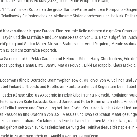
o Raate“ von Uljas Pulkkis (2022), in der er die Hauptpartie sang.
1 ”Tuuri”, in der Kotilainen die große Bariton-Partie unter dem Komponist-Dirigen
 Tchaikovsky Sinfonieorchester, Melbourne Sinfonieorchester und Helsinki Philh
 und Konzertsänger in ganz Europa. Eine zentrale Rolle nehmen die großen Oratorie
 J. Haydn und die Matthäus- und Johannes-Passion von J.S. Bach aufgeführt. Auch
chöpfung und Stabat Mater, Mozart-, Brahms- und Verdi-Requiem, Mendelssohns 
en zu seinem zentralen Repertoir.
ka Salonen, Jukka-Pekka Saraste und Helmuth Rilling, Harry Christophers, Edo de
as Spering, Hannu Lintu, Santtu-Matias Rouvali, Erkki Lasonpalo, Klaus Mäkelä, 
 Boesmans für die Deutsche Grammophon sowie „Kullervo“ von A. Sallinen und „V
abel Finlandia Records und Beethoven-Kantate unter Leif Segerstam beim Label
ität der Künste Sibelius-Akademie in Helsinki bei Hannu Niemelä. Kotilainen wur
erkursen von Soile Isokoski, Konrad Jarnot und Peter Berne unterrichtet. An der S
i Collin Hansen und Chorleitung bei Jani Sivén. Kotilainen ist ein aktiver Lied- u
 den Passionen und Oratorien von J.S. Messias und Dvořáks Stabat Mater gesunge
zusammen. Juhana Kotilainen gastierte bei verschiedenen Musikfestivals, u.a.
und gehört seit 2024 zur künstlerischen Leitung der Heinävesi-Musikfestspiele in 
Detmold in Zusammenarbeit mit Annikka Konttori-Gustafsson