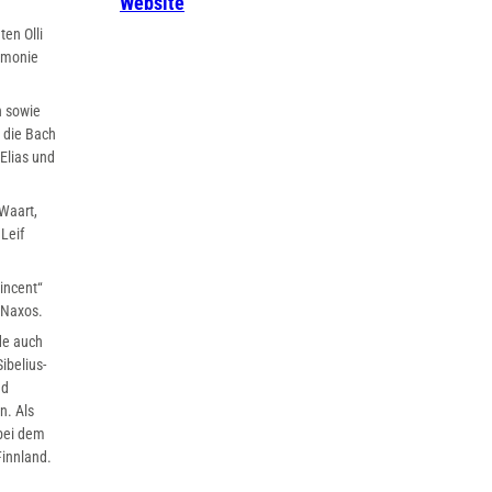
Website
ten Olli
armonie
n sowie
 die Bach
Elias und
 Waart,
Leif
incent“
 Naxos.
de auch
ibelius-
nd
n. Als
 bei dem
Finnland.