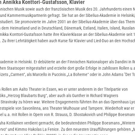
on Annikka Konttori-Gustafsson, Klavier
finnischen Musik sowie auch der französischen Musik des 20. Jahrhunderts einen
in und Kammermusikpartnerin gefragt. Sie hat an der Sibelius-Akademie in Helsinki
studiert. Sie promovierte im Jahre 2001 an der Sibelius-Akademie über das The
in dem Heimatland und in Deutschland, Dänemark, Estland, Italien, Island, Russlan
ikka Konttori-Gustafsson hatte ihre Klavierklasse an der Sibelius-Akademie seit 
. Zu ihrer Lehrtätigkeit haben auch Kurse für Klavier und Lied-Duo an den Hochsc
kademie in Helsinki. Er debütierte an der Finnischen Nationaloper als Dandini in R
en Staatsoper mitgestaltet und erzielte dort große Erfolge in zahllosen Rollen u.a
 Bizets „Carmen“, als Marcello in Puccinis „La Boheme“ oder in John Adams "Der T
 Rollen am Aalto Theater in Essen, wo er unter anderem in der Titelpartie von
óks „Herzog Blaubarts Burg“, aber auch als Gunther in Richard Wagners
 Stravinsky zu hören war. Weitere Engagements führten ihn an das Opernhaus Lyo
Festspiele von Savonlinna, ans Theater Mulhouse und Tampere. Wiederholt war er
el u.a. mit Rollen in Opern von R. Strauss, D. Shostakovich und Philippe Boesman
 Juha Kotilainen verdient gemacht, die bedeutendsten Philippe Boesmans „Winter
Kullervo“ und Kimmo Hakolas La Fenice. Zu den neuesten Uraufführungen gehören „