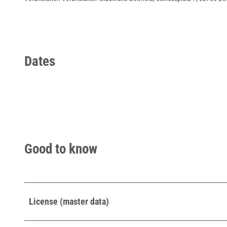
.
j
p
g
Dates
Good to know
License (master data)