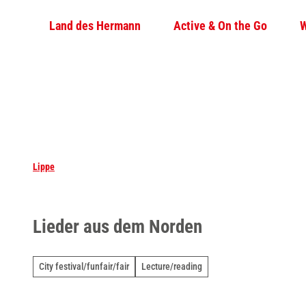
T
Land des Hermann
Active & On the Go
W
o
c
o
n
t
e
n
t
Lippe
Lieder aus dem Norden
City festival/funfair/fair
Lecture/reading