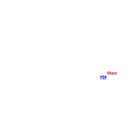
earch
Share
PDF