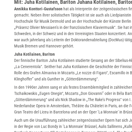
Mit: Juha Kotilainen, Bariton Juhana Kotilainen, Barit
d
Annikka Konttori-Gustafsson
hat als Interpretin der zeitgenössischen 
_
gemacht. Neben ihrer solistischen Tätigkeit ist sie auch als Liedpianist
Hochschule für Musik Detmold und an der Hochschule der Künste Berlin 
c
„Präsenz Olivier Messiaen’s in der französischen Klaviermusik“. Sie hat 
r
Schweden, in der Schweiz und in den Vereinigten Staaten konzertiert. Ann
o
war auch jahrelang als Leiterin der Doktorandenabteilung (DocMus) tätig
Musik Bremen und Hannover gehört.
p
Juha Kotilainen, Bariton
m
Der finnische Bariton Juha Kotilainen studierte Gesang an der Sibelius-A
i
„La Cenerentola“. Seither hat Juha Kotilainen die Geschichte der Finnisch
d
Rolle des Grafen Almaviva in Mozarts „Le nozze di Figaro“, Escamillo in
d
Klinghoffer” und als Gunther in „Götterdämmerung“.
l
In den 1990er Jahren sang er als festes Ensemblemitglied in zahlreichen
Tschaikowskis „Eugen Onegin“, Mozarts „Don Giovanni” oder in Béla Bart
e
„Götterdämmerung“ und als Nick Shadow in „The Rake’s Progress“ von I.
_
Nederlandse Opera in Amsterdam, Théâtre du Châtelet in Paris, an die 
F
Gran Teatro del Liceu in Barcelona und an der Oper ’La Monnaie' in Brüss
o
Auch um die Uraufführung zahlreicher zeitgenössischer Opern hat sich
t
in der Regie von Luc Bondy in ’La Monnaie' Brüssel, Aulis Sallinens „