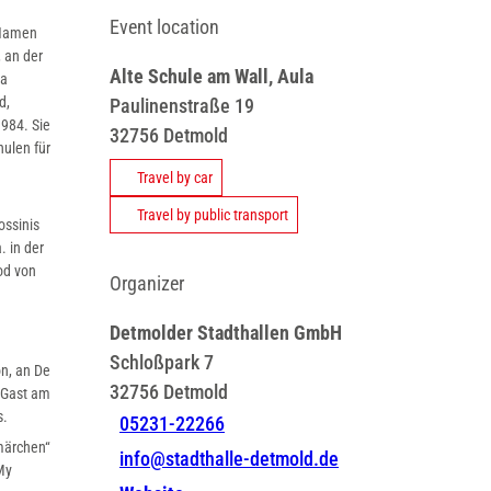
Event location
 Namen
, an der
Alte Schule am Wall, Aula
ma
d,
Paulinenstraße 19
1984. Sie
32756
Detmold
hulen für
Travel by car
Travel by public transport
ossinis
. in der
od von
Organizer
Detmolder Stadthallen GmbH
Schloßpark 7
n, an De
32756
Detmold
 Gast am
s.
05231-22266
märchen“
info@stadthalle-detmold.de
My