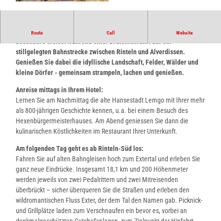
2
0
1
Erkunden Sie einen Teil vom Land des Hermann auf ganz
Route
Call
Website
5
besondere Weise: während einer Draisinenfahrt auf der
0
stillgelegten Bahnstrecke zwischen Rinteln und Alverdissen.
3
Genießen Sie dabei die idyllische Landschaft, Felder, Wälder und
1
kleine Dörfer - gemeinsam strampeln, lachen und genießen.
3
1
Anreise mittags in Ihrem Hotel:
1
Lernen Sie am Nachmittag die alte Hansestadt Lemgo mit Ihrer mehr
1
als 800-jährigen Geschichte kennen, u.a. bei einem Besuch des
6
Hexenbürgermeisterhauses. Am Abend geniessen Sie dann die
5
kulinarischen Köstlichkeiten im Restaurant Ihrer Unterkunft.
6
Am folgenden Tag geht es ab Rinteln-Süd los:
_
Fahren Sie auf alten Bahngleisen hoch zum Extertal und erleben Sie
F
ganz neue Eindrücke. Insgesamt 18,1 km und 200 Höhenmeter
a
werden jeweils von zwei Pedalrittern und zwei Mitreisenden
m
überbrückt – sicher überqueren Sie die Straßen und erleben den
i
wildromantischen Fluss Exter, der dem Tal den Namen gab. Picknick-
l
und Grillplätze laden zum Verschnaufen ein bevor es, vorbei an
i
denkmalgeschützten Gutshofanlagen, zum Zielpunkt der Hinfahrt