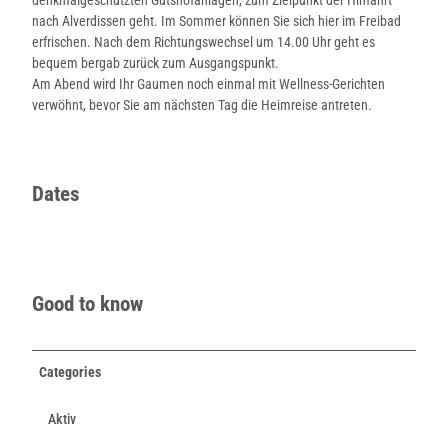
e
nach Alverdissen geht. Im Sommer können Sie sich hier im Freibad
_
erfrischen. Nach dem Richtungswechsel um 14.00 Uhr geht es
i
bequem bergab zurück zum Ausgangspunkt.
n
Am Abend wird Ihr Gaumen noch einmal mit Wellness-Gerichten
_
verwöhnt, bevor Sie am nächsten Tag die Heimreise antreten.
F
a
h
r
Dates
t
-
7
0
0
x
Good to know
4
5
0
Categories
.
j
Aktiv
p
g